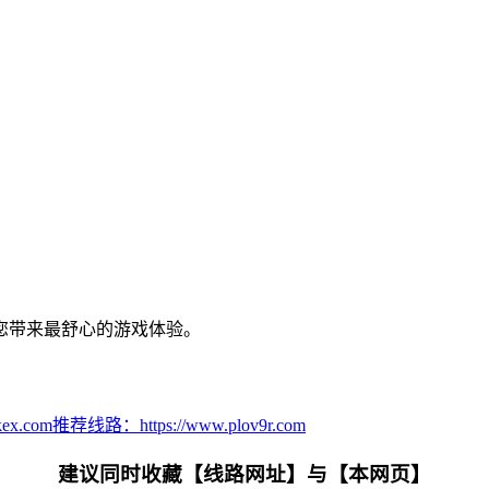
您带来最舒心的游戏体验。
kex.com
推荐线路：
https://www.plov9r.com
建议同时收藏【线路网址】与【本网页】