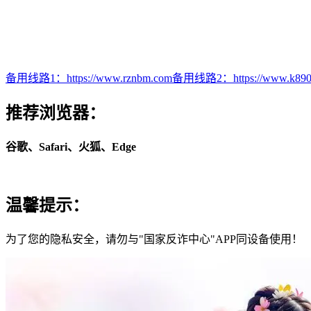
备用线路
1
：
https://www.rznbm.com
备用线路
2
：
https://www.k89
推荐浏览器：
谷歌、Safari、火狐、Edge
温馨提示：
为了您的隐私安全，请勿与"国家反诈中心"APP同设备使用！