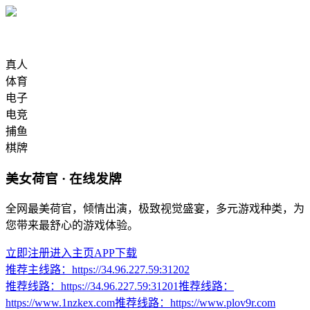
真人
体育
电子
电竞
捕鱼
棋牌
美女荷官 · 在线发牌
全网最美荷官，倾情出演，极致视觉盛宴，多元游戏种类，为
您带来最舒心的游戏体验。
立即注册
进入主页
APP下载
推荐主线路：
https://34.96.227.59:31202
推荐线路：
https://34.96.227.59:31201
推荐线路：
https://www.1nzkex.com
推荐线路：
https://www.plov9r.com