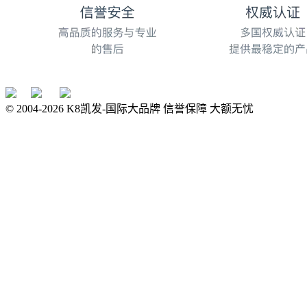
© 2004-
2026
K8凯发-国际大品牌 信誉保障 大额无忧