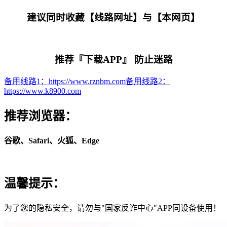
建议同时收藏【线路网址】与【本网页】
推荐『下载APP』 防止迷路
备用线路
1
：
https://www.rznbm.com
备用线路
2
：
https://www.k8900.com
推荐浏览器：
谷歌、Safari、火狐、Edge
温馨提示：
为了您的隐私安全，请勿与"国家反诈中心"APP同设备使用！