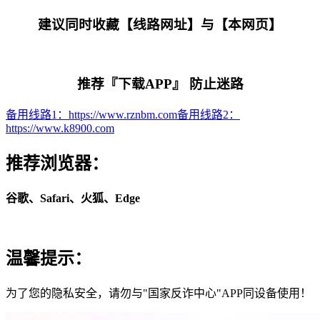
建议同时收藏【线路网址】与【本网页】
推荐『下载APP』 防止迷路
备用线路
1
：
https://www.rznbm.com
备用线路
2
：
https://www.k8900.com
推荐浏览器：
谷歌、Safari、火狐、Edge
温馨提示：
为了您的隐私安全，请勿与"国家反诈中心"APP同设备使用！